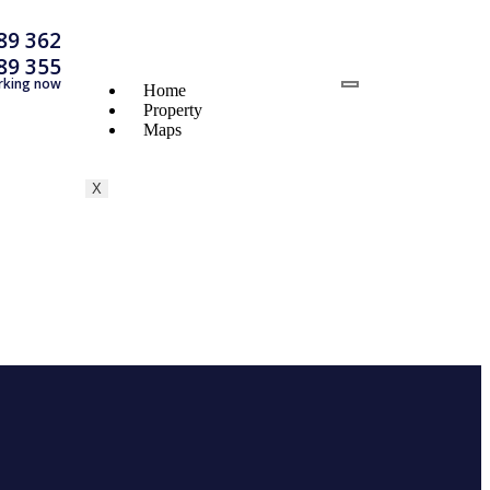
89 362
89 355
rking now
Home
Property
Maps
X