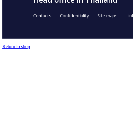
Contacts
Confidentiality
Site maps
in
Return to shop